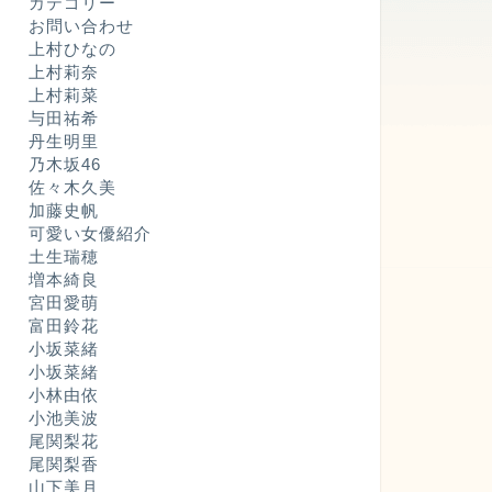
カテゴリー
お問い合わせ
上村ひなの
上村莉奈
上村莉菜
与田祐希
丹生明里
乃木坂46
佐々木久美
加藤史帆
可愛い女優紹介
土生瑞穂
増本綺良
宮田愛萌
富田鈴花
小坂菜緒
小坂菜緒
小林由依
小池美波
尾関梨花
尾関梨香
山下美月