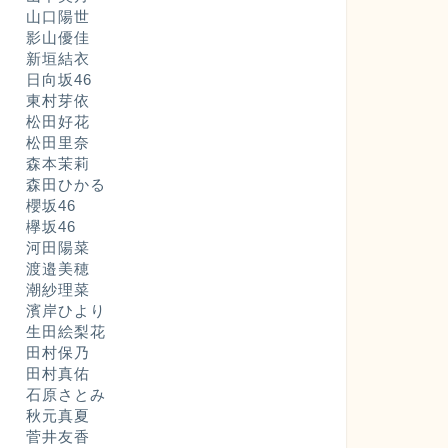
山口陽世
影山優佳
新垣結衣
日向坂46
東村芽依
松田好花
松田里奈
森本茉莉
森田ひかる
櫻坂46
欅坂46
河田陽菜
渡邉美穂
潮紗理菜
濱岸ひより
生田絵梨花
田村保乃
田村真佑
石原さとみ
秋元真夏
菅井友香