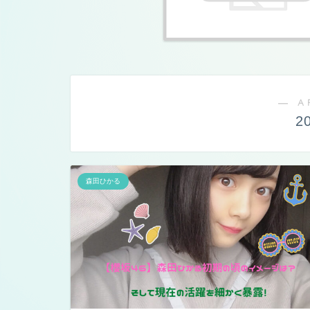
― A
2
森田ひかる