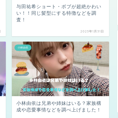
与田祐希ショート・ボブが超絶かわい
い！！同じ髪型にする特徴などを調
査！
日
2023年1月31日
小林由依
小林由依は兄弟や姉妹はいる？家族構
成や恋愛事情などを調べ上げました！