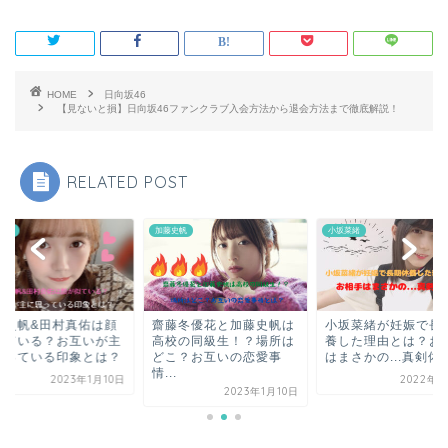
HOME
日向坂46
【見ないと損】日向坂46ファンクラブ入会方法から退会方法まで徹底解説！
RELATED POST
坂46
加藤史帆
小坂菜緒
藤史帆&田村真佑は顔
齋藤冬優花と加藤史帆は
小坂菜緒が妊娠で長
似ている？お互いが主
高校の同級生！？場所は
養した理由とは？お
思っている印象とは？
どこ？お互いの恋愛事
はまさかの...真剣佑..
情...
2023年1月10日
2022年9
2023年1月10日