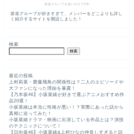
坂道グループを追いかけて5年
坂道グループが好きすぎて、メンバーをどこよりも詳し
く紹介するサイトを開設しました！
検索
検索
最近の投稿
上村莉菜・齋藤飛鳥の関係性は？二人のエピソードや
大ファンになった理由を暴露！
ホーム
【乃木坂46】小坂菜緒が好きで選ぶアニメおすすめ作
品20選！
小坂菜緒は本当に性格が悪い！？実際にあった話から
プロフィール
真相に迫ってみた！
小坂菜緒ドラマ・映画に出演している作品とは？演技
のテクニックについて！
サービス
【日向坂46】小坂菜緒&上村ひなの仲良しすぎると話