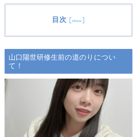
目次
[
]
show
山口陽世研修生前の道のりについ
て！