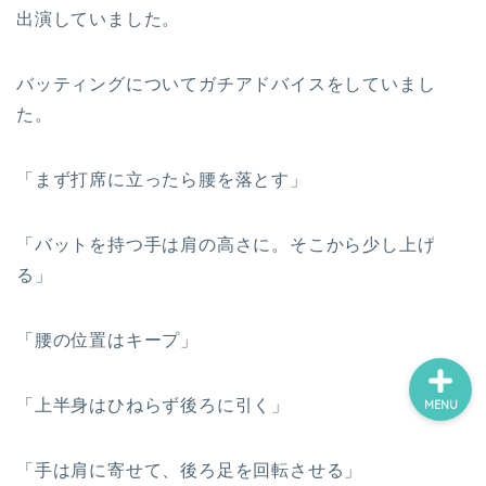
出演していました。
ホーム
バッティングについてガチアドバイスをしていまし
た。
プロフィール
「まず打席に立ったら腰を落とす」
サービス
「バットを持つ手は肩の高さに。そこから少し上げ
ランキング
る」
「腰の位置はキープ」
「上半身はひねらず後ろに引く」
MENU
「手は肩に寄せて、後ろ足を回転させる」