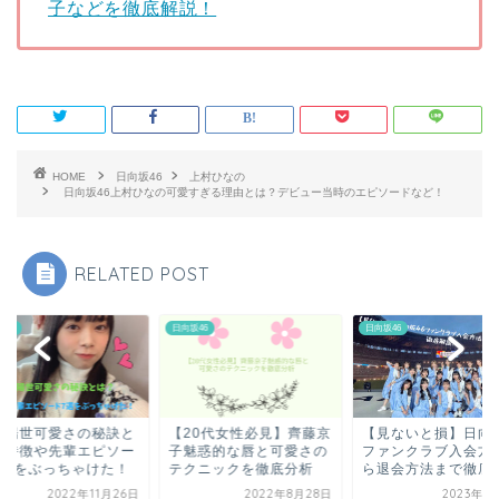
子などを徹底解説！
HOME
日向坂46
上村ひなの
日向坂46上村ひなの可愛すぎる理由とは？デビュー当時のエピソードなど！
RELATED POST
日向坂46
日向坂46
山口陽世
【20代女性必見】齊藤京
【見ないと損】日向坂46
山口陽世可愛
子魅惑的な唇と可愛さの
ファンクラブ入会方法か
は？特徴や先
テクニックを徹底分析
ら退会方法まで徹底解...
ド7選をぶっ
2022年8月28日
2023年1月15日
2