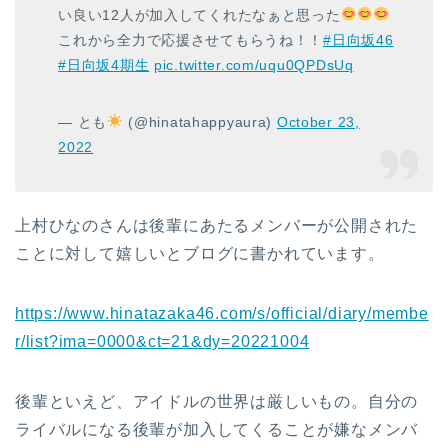
い良い12人が加入してくれたなぁと思った
これから全力で応援させてもらうね！！
#日向坂46
#日向坂4期生
pic.twitter.com/uqu0QPDsUq
— とも
(@hinatahappyaura)
October 23,
2022
上村ひなのさんは後輩にあたるメンバーが公開された
ことに対して嬉しいとブログに書かれています。
https://www.hinatazaka46.com/s/official/diary/membe
r/list?ima=0000&ct=21&dy=20221004
後輩といえど、アイドルの世界は厳しいもの。自分の
ライバルになる後輩が加入してくることが嫌なメンバ