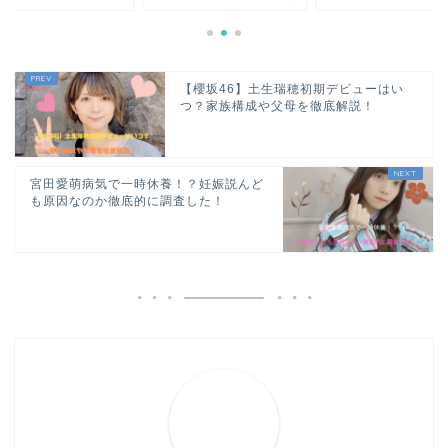
【櫻坂46】土生瑞穂初期デビューはい
つ？家族構成や父母を徹底解説！
宮田愛萌病気で一時休養！？妊娠説んど
も原因なのか徹底的に調査した！