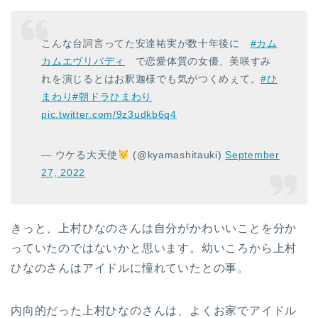
こんな台詞言ってた安達祐実が数十年後に
#カム
カムエヴリバディ
で恋愛体質の女優、美咲すみ
れを演じるとはお釈迦様でも気がつくめぇて。
#ひ
まわり
#朝ドラひまわり
pic.twitter.com/9z3udkb6q4
— ウケる大天使
(@kyamashitauki)
September
27, 2022
きっと、上村ひなのさんは自分がかわいいことを分か
っていたのではないかと思います。幼いころから上村
ひなのさんはアイドルに憧れていたとの事。
内向的だった上村ひなのさんは、よくお家でアイドル