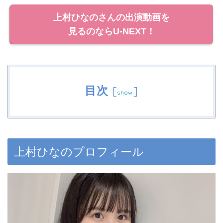
上村ひなのさんの出演動画を
見るのならU-NEXT！
目次
[
]
show
上村ひなのプロフィール