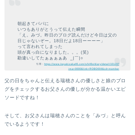
朝起きてパパに
いつもありがとうって伝えた瞬間
「え。みづ。昨日のブログ読んだけど今日は父の
日じゃないぞー。18日だよ18日ーーーー」
って言われてしまった
頭が真っ白になりました。。。(笑)
勘違いしてたぁぁぁぁあ _|￣|○
引用：
https://www.keyakizaka46.com/s/k46o/diary/detail/10128?
ima=0000&link=ROBO004&cd=member
父の日をちゃんと伝える瑞穂さんの優しさと娘のブロ
グをチェックするお父さんの優しが分かる温かいエピ
ソードですね！
そして、お父さんは瑞穂さんのことを「みづ」と呼ん
でいるようです！