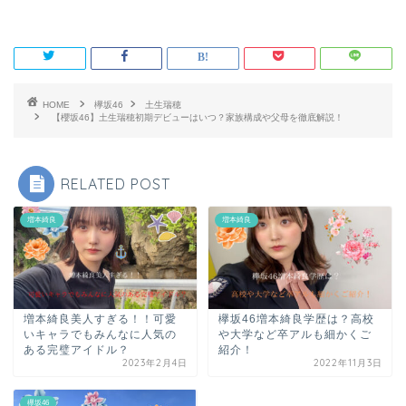
HOME
欅坂46
土生瑞穂
【櫻坂46】土生瑞穂初期デビューはいつ？家族構成や父母を徹底解説！
RELATED POST
増本綺良
増本綺良
増本綺良美人すぎる！！可愛
欅坂46増本綺良学歴は？高校
いキャラでもみんなに人気の
や大学など卒アルも細かくご
ある完璧アイドル？
紹介！
2023年2月4日
2022年11月3日
欅坂46