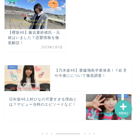
ホーム
【櫻坂46】藤吉夏鈴彼氏・元
プロフィール
彼はいました？恋愛情報を徹
底解説！
2023年2月1日
サービス
【乃木坂46】齋藤飛鳥卒業発表！？経歴
ランキング
や今後にについて徹底調査！
日向坂46上村ひなの可愛すぎる理由と
は？デビュー当時のエピソードなど！
MENU