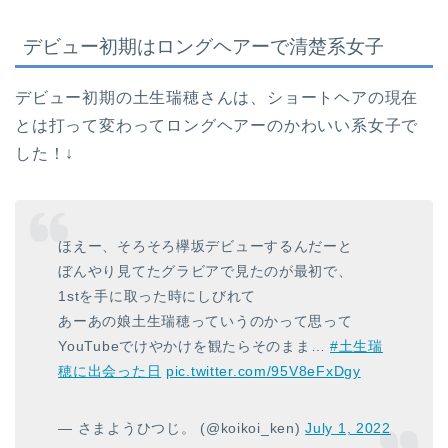
デビュー初期はロングヘアーで清楚系女子
デビュー初期の土生瑞穂さんは、ショートヘアの現在
とは打って変わってロングヘアーのかわいい系女子で
した！↓
ほえー、そろそろ欅坂デビューするんだーと
ぼんやり見てたグラビアで見たのが最初で、
1stを手に取った時にしびれて
あーあの娘土生瑞穂っていうのかって思って
YouTubeでけやかけを観たらそのまま…
#土生瑞
穂に出会った日
pic.twitter.com/95V8eFxDgy
— さまようひつじ。 (@koikoi_ken)
July 1, 2022