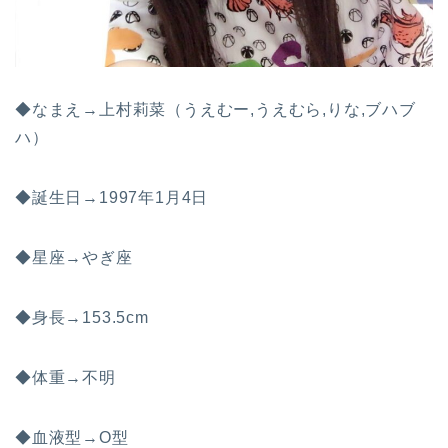
◆なまえ→上村莉菜（うえむー,うえむら,りな,ブハブ
ハ）
◆誕生日→1997年1月4日
◆星座→やぎ座
◆身長→153.5cm
◆体重→不明
◆血液型→O型