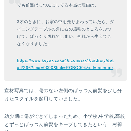
でも前髪ぱっつんにしてる本当の理由は、
3才のときに、お家の中を走りまわっていたら、ダ
イニングテーブルの角に右の眉毛のところをぶつ
けて、ぱっくり切れてしまい、それから生えてこ
なくなりました。
https://www.keyakizaka46.com/s/k46o/diary/det
ail/266?ima=0000&link=ROBO004&cd=member
宣材写真では、傷のない左側のぱっつん前髪を少し分
けたスタイルを起用していました。
幼少期に傷ができてしまったため、小学校,中学校,高校
とずっとぱっつん前髪をキープしてきたという上村莉