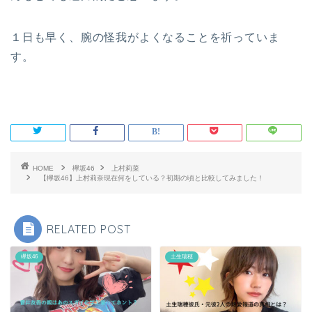
１日も早く、腕の怪我がよくなることを祈っていま
す。
HOME
欅坂46
上村莉菜
【欅坂46】上村莉奈現在何をしている？初期の頃と比較してみました！
RELATED POST
欅坂46
土生瑞穂