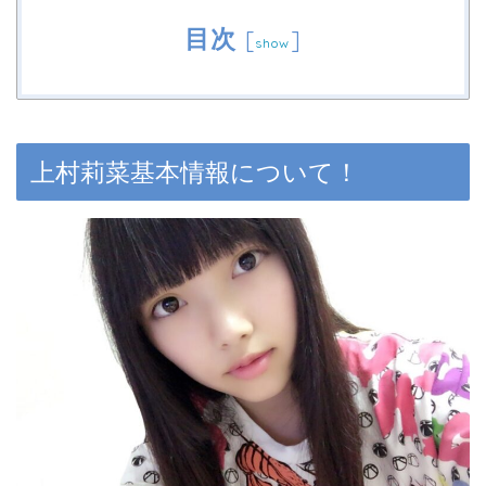
目次
[
]
show
上村莉菜基本情報について！