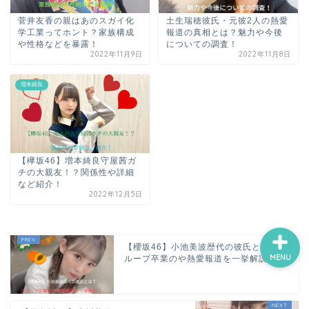
菅井友香の親はあのスガイ化
土生瑞穂彼氏・元彼2人の熱愛
学工業ってホント？家族構成
報道の真相とは？魅力や今後
や性格などを暴露！
についての調査！
ホーム
2022年11月9日
2022年11月8日
プロフィール
増本綺良
サービス
【欅坂46】増本綺良守屋茜ガ
ランキング
チの大親友！？関係性や詳細
など紹介！
2022年12月5日
【櫻坂46】小池美波歴代の彼氏とは？グ
MENU
ループ卒業のや熱愛報道を一挙解説！