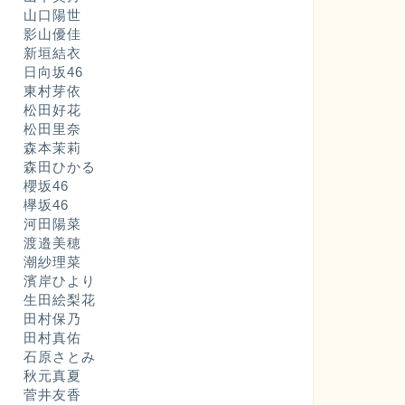
山口陽世
影山優佳
新垣結衣
日向坂46
東村芽依
松田好花
松田里奈
森本茉莉
森田ひかる
櫻坂46
欅坂46
河田陽菜
渡邉美穂
潮紗理菜
濱岸ひより
生田絵梨花
田村保乃
田村真佑
石原さとみ
秋元真夏
菅井友香