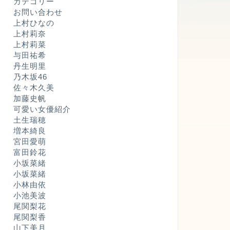
カテゴリー
お問い合わせ
上村ひなの
上村莉奈
上村莉菜
与田祐希
丹生明里
乃木坂46
佐々木久美
加藤史帆
可愛い女優紹介
土生瑞穂
増本綺良
宮田愛萌
富田鈴花
小坂菜緒
小坂菜緒
小林由依
小池美波
尾関梨花
尾関梨香
山下美月