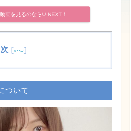
動画を見るのならU-NEXT！
目次
[
]
show
について