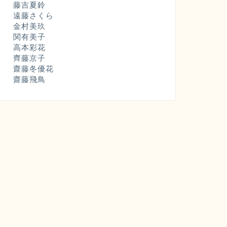
藤吉夏鈴
遠藤さくら
金村美玖
関有美子
高本彩花
齊藤京子
齋藤冬優花
齋藤飛鳥