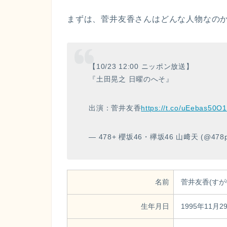
まずは、菅井友香さんはどんな人物なの
【10/23 12:00 ニッポン放送】
『土田晃之 日曜のへそ』
出演：菅井友香
https://t.co/uEebas50O1
— 478+ 櫻坂46・欅坂46 山﨑天 (@478p
名前
菅井友香(すが
生年月日
1995年11月2