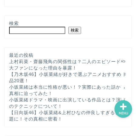
ホーム
検索
検索
プロフィール
サービス
最近の投稿
上村莉菜・齋藤飛鳥の関係性は？二人のエピソードや
大ファンになった理由を暴露！
ランキング
【乃木坂46】小坂菜緒が好きで選ぶアニメおすすめ作
品20選！
小坂菜緒は本当に性格が悪い！？実際にあった話から
真相に迫ってみた！
小坂菜緒ドラマ・映画に出演している作品とは？演技
のテクニックについて！
【日向坂46】小坂菜緒&上村ひなの仲良しすぎると話
MENU
題に！その真相に密着！