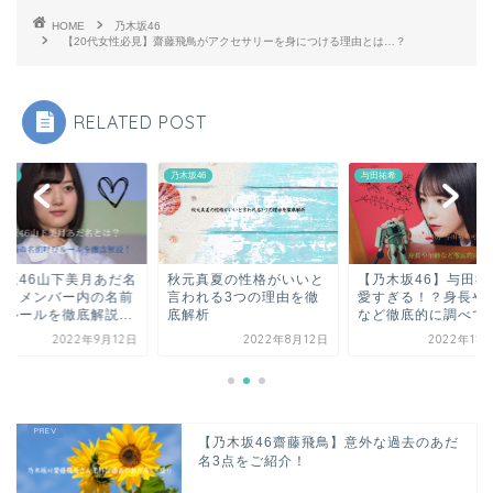
HOME
乃木坂46
【20代女性必見】齋藤飛鳥がアクセサリーを身につける理由とは…？
RELATED POST
坂46
乃木坂46
与田祐希
木坂46山下美月あだ名
秋元真夏の性格がいいと
【乃木坂46】与田祐
は？メンバー内の名前
言われる3つの理由を徹
愛すぎる！？身長や
びルールを徹底解説...
底解析
など徹底的に調べてみ.
2022年9月12日
2022年8月12日
2022年11
【乃木坂46齋藤飛鳥】意外な過去のあだ
名3点をご紹介！